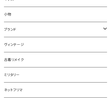
S
XS
XS
セーター
コート
アウター
小物
M
S
S
XS
XS
～80cm
カーディガン
セーター
トップス
ブランド
L
M
M
S
S
85～95cm
XS
XS
～80cm
スウェット
カーディガン
ボトムス
ADIDAS／アディダス
ヴィンテージ
XL～
L
L
M
M
100～115cm
S
S
85～95cm
XS
XS
～80cm
長袖シャツ
スウェット
BARBOUR／バブアー
古着リメイク
XL～
XL
L
L
120～130cm
M
M
100～115cm
S
S
85～95cm
XS
XS
半袖シャツ
長袖シャツ
BIG MAC／ビッグマック
ミリタリー
XL~
XL
140cm～170cm
L
L
120～130cm
M
M
100～115cm
S
S
XS
XS
ポロシャツ
半袖シャツ
BURBERRY／バーバリー
ネットフリマ
XL~
XL
140cm～170cm
L
L
120～130cm
M
M
S
S
XS
XS
ベスト
ベスト
CHAMPION／チャンピオン