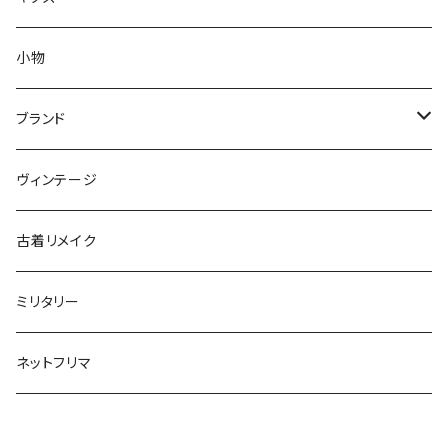
S
XS
XS
セーター
コート
アウター
小物
M
S
S
XS
XS
～80cm
カーディガン
セーター
トップス
ブランド
L
M
M
S
S
85～95cm
XS
XS
～80cm
スウェット
カーディガン
ボトムス
ADIDAS／アディダス
ヴィンテージ
XL～
L
L
M
M
100～115cm
S
S
85～95cm
XS
XS
～80cm
長袖シャツ
スウェット
BARBOUR／バブアー
古着リメイク
XL～
XL
L
L
120～130cm
M
M
100～115cm
S
S
85～95cm
XS
XS
半袖シャツ
長袖シャツ
BIG MAC／ビッグマック
ミリタリー
XL~
XL
140cm～170cm
L
L
120～130cm
M
M
100～115cm
S
S
XS
XS
ポロシャツ
半袖シャツ
BURBERRY／バーバリー
ネットフリマ
XL~
XL
140cm～170cm
L
L
120～130cm
M
M
S
S
XS
XS
ベスト
ベスト
CHAMPION／チャンピオン