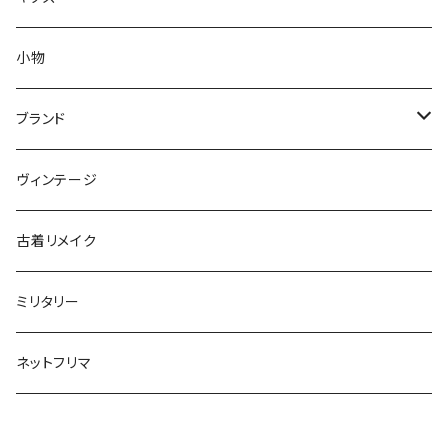
S
XS
XS
セーター
コート
アウター
小物
M
S
S
XS
XS
～80cm
カーディガン
セーター
トップス
ブランド
L
M
M
S
S
85～95cm
XS
XS
～80cm
スウェット
カーディガン
ボトムス
ADIDAS／アディダス
ヴィンテージ
XL～
L
L
M
M
100～115cm
S
S
85～95cm
XS
XS
～80cm
長袖シャツ
スウェット
BARBOUR／バブアー
古着リメイク
XL～
XL
L
L
120～130cm
M
M
100～115cm
S
S
85～95cm
XS
XS
半袖シャツ
長袖シャツ
BIG MAC／ビッグマック
ミリタリー
XL~
XL
140cm～170cm
L
L
120～130cm
M
M
100～115cm
S
S
XS
XS
ポロシャツ
半袖シャツ
BURBERRY／バーバリー
ネットフリマ
XL~
XL
140cm～170cm
L
L
120～130cm
M
M
S
S
XS
XS
ベスト
ベスト
CHAMPION／チャンピオン