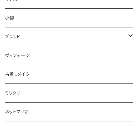
S
XS
XS
セーター
コート
アウター
小物
M
S
S
XS
XS
～80cm
カーディガン
セーター
トップス
ブランド
L
M
M
S
S
85～95cm
XS
XS
～80cm
スウェット
カーディガン
ボトムス
ADIDAS／アディダス
ヴィンテージ
XL～
L
L
M
M
100～115cm
S
S
85～95cm
XS
XS
～80cm
長袖シャツ
スウェット
BARBOUR／バブアー
古着リメイク
XL～
XL
L
L
120～130cm
M
M
100～115cm
S
S
85～95cm
XS
XS
半袖シャツ
長袖シャツ
BIG MAC／ビッグマック
ミリタリー
XL~
XL
140cm～170cm
L
L
120～130cm
M
M
100～115cm
S
S
XS
XS
ポロシャツ
半袖シャツ
BURBERRY／バーバリー
ネットフリマ
XL~
XL
140cm～170cm
L
L
120～130cm
M
M
S
S
XS
XS
ベスト
ベスト
CHAMPION／チャンピオン