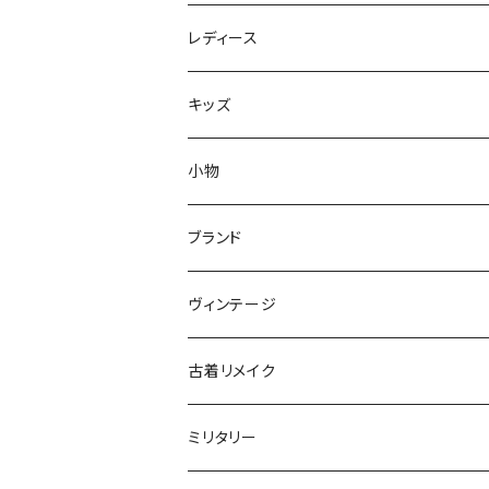
ジャケット
レディース
XS
コート
ジャケット
キッズ
S
XS
XS
セーター
コート
アウター
小物
M
S
S
XS
XS
～80cm
カーディガン
セーター
トップス
ブランド
L
M
M
S
S
85～95cm
XS
XS
～80cm
スウェット
カーディガン
ボトムス
ADIDAS／アディダス
ヴィンテージ
XL～
L
L
M
M
100～115cm
S
S
85～95cm
XS
XS
～80cm
長袖シャツ
スウェット
BARBOUR／バブアー
古着リメイク
XL～
XL
L
L
120～130cm
M
M
100～115cm
S
S
85～95cm
XS
XS
半袖シャツ
長袖シャツ
BIG MAC／ビッグマック
ミリタリー
XL~
XL
140cm～170cm
L
L
120～130cm