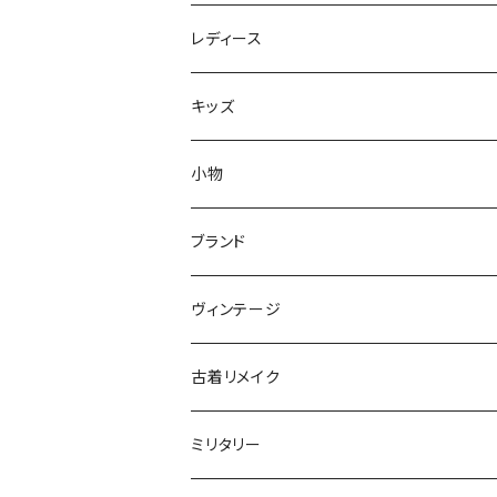
ジャケット
レディース
XS
コート
ジャケット
キッズ
S
XS
XS
セーター
コート
アウター
小物
M
S
S
XS
XS
～80cm
カーディガン
セーター
トップス
ブランド
L
M
M
S
S
85～95cm
XS
XS
～80cm
スウェット
カーディガン
ボトムス
ADIDAS／アディダス
ヴィンテージ
XL～
L
L
M
M
100～115cm
S
S
85～95cm
XS
XS
～80cm
長袖シャツ
スウェット
BARBOUR／バブアー
古着リメイク
XL～
XL
L
L
120～130cm
M
M
100～115cm
S
S
85～95cm
XS
XS
半袖シャツ
長袖シャツ
BIG MAC／ビッグマック
ミリタリー
XL~
XL
140cm～170cm
L
L
120～130cm