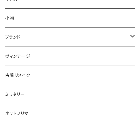
S
XS
XS
セーター
コート
アウター
小物
M
S
S
XS
XS
～80cm
カーディガン
セーター
トップス
ブランド
L
M
M
S
S
85～95cm
XS
XS
～80cm
スウェット
カーディガン
ボトムス
ADIDAS／アディダス
ヴィンテージ
XL～
L
L
M
M
100～115cm
S
S
85～95cm
XS
XS
～80cm
長袖シャツ
スウェット
BARBOUR／バブアー
古着リメイク
XL～
XL
L
L
120～130cm
M
M
100～115cm
S
S
85～95cm
XS
XS
半袖シャツ
長袖シャツ
BIG MAC／ビッグマック
ミリタリー
XL~
XL
140cm～170cm
L
L
120～130cm
M
M
100～115cm
S
S
XS
XS
ポロシャツ
半袖シャツ
BURBERRY／バーバリー
ネットフリマ
XL~
XL
140cm～170cm
L
L
120～130cm
M
M
S
S
XS
XS
ベスト
ベスト
CHAMPION／チャンピオン