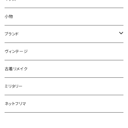
S
XS
XS
セーター
コート
アウター
小物
M
S
S
XS
XS
～80cm
カーディガン
セーター
トップス
ブランド
L
M
M
S
S
85～95cm
XS
XS
～80cm
スウェット
カーディガン
ボトムス
ADIDAS／アディダス
ヴィンテージ
XL～
L
L
M
M
100～115cm
S
S
85～95cm
XS
XS
～80cm
長袖シャツ
スウェット
BARBOUR／バブアー
古着リメイク
XL～
XL
L
L
120～130cm
M
M
100～115cm
S
S
85～95cm
XS
XS
半袖シャツ
長袖シャツ
BIG MAC／ビッグマック
ミリタリー
XL~
XL
140cm～170cm
L
L
120～130cm
M
M
100～115cm
S
S
XS
XS
ポロシャツ
半袖シャツ
BURBERRY／バーバリー
ネットフリマ
XL~
XL
140cm～170cm
L
L
120～130cm
M
M
S
S
XS
XS
ベスト
ベスト
CHAMPION／チャンピオン